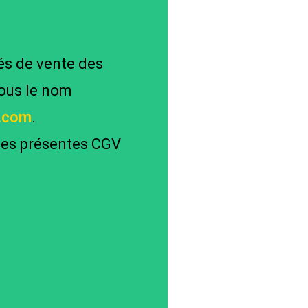
és de vente des
sous le nom
e.com
.
 des présentes CGV