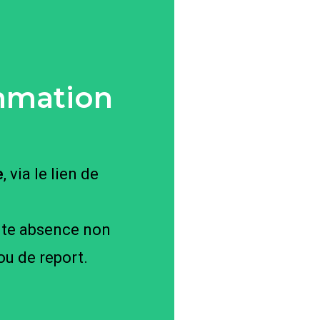
ammation
e
, via le lien de
ute absence non
ou de report.