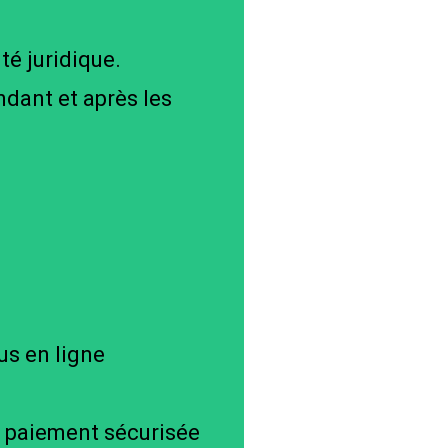
é juridique.
ndant et après les
us en ligne
e paiement sécurisée